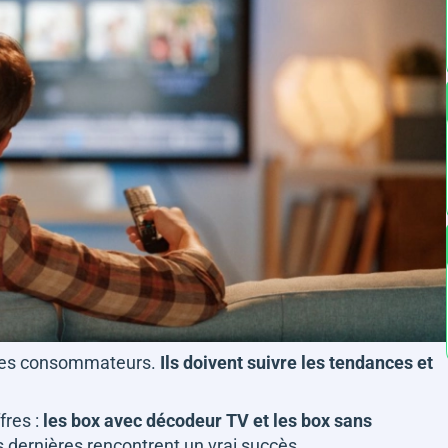
 des consommateurs.
Ils doivent suivre les tendances et
fres :
les box avec décodeur TV et les box sans
s dernières rencontrent un vrai succès.