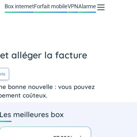
Box internet
Forfait mobile
VPN
Alarme
t alléger la facture
ris
ne bonne nouvelle : vous pouvez
ipement coûteux.
Les meilleures box