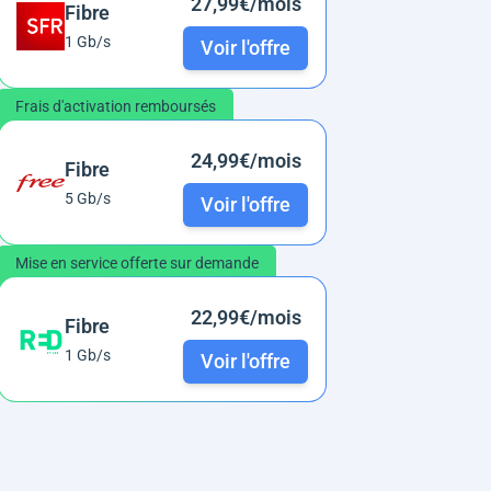
27,99€/mois
Fibre
1 Gb/s
Voir l'offre
Frais d'activation remboursés
24,99€/mois
Fibre
5 Gb/s
Voir l'offre
Mise en service offerte sur demande
22,99€/mois
Fibre
1 Gb/s
Voir l'offre