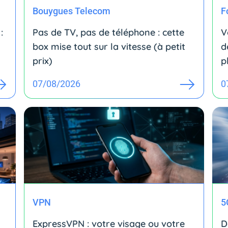
Bouygues Telecom
F
:
Pas de TV, pas de téléphone : cette
V
box mise tout sur la vitesse (à petit
d
prix)
p
07/08/2026
0
VPN
5
ExpressVPN : votre visage ou votre
D