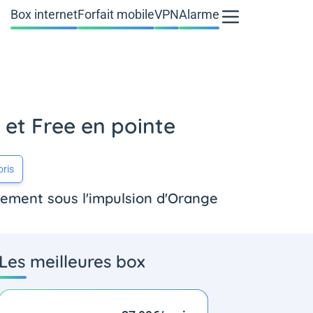
Box internet
Forfait mobile
VPN
Alarme
et Free en pointe
oris
lement sous l'impulsion d'Orange
Les meilleures box