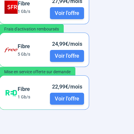
27,99€/mois
Fibre
1 Gb/s
Voir l'offre
Frais d'activation remboursés
24,99€/mois
Fibre
5 Gb/s
Voir l'offre
Mise en service offerte sur demande
22,99€/mois
Fibre
1 Gb/s
Voir l'offre