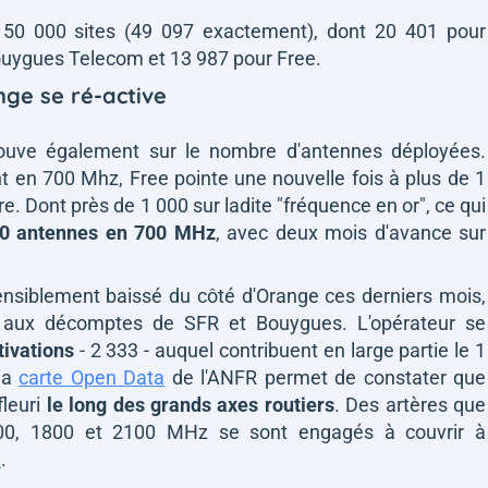
50 000 sites (49 097 exactement), dont 20 401 pour
ouygues Telecom et 13 987 pour Free.
nge se ré-active
rouve également sur le nombre d'antennes déployées.
t en 700 Mhz, Free pointe une nouvelle fois à plus de 1
. Dont près de 1 000 sur ladite "fréquence en or", ce qui
0 antennes en 700 MHz
, avec deux mois d'avance sur
ensiblement baissé du côté d'Orange ces derniers mois,
r aux décomptes de SFR et Bouygues. L'opérateur se
tivations
- 2 333 - auquel contribuent en large partie le 1
 la
carte Open Data
de l'ANFR permet de constater que
fleuri
le long des grands axes routiers
. Des artères que
 900, 1800 et 2100 MHz se sont engagés à couvrir à
l
.