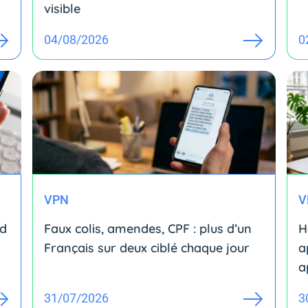
visible
04/08/2026
0
VPN
V
id
Faux colis, amendes, CPF : plus d’un
H
Français sur deux ciblé chaque jour
a
a
31/07/2026
3