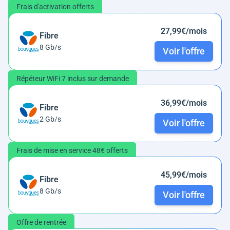
Frais d'activation offerts
27,99€/mois
Fibre
8 Gb/s
Voir l'offre
Répéteur WiFi 7 inclus sur demande
36,99€/mois
Fibre
2 Gb/s
Voir l'offre
Frais de mise en service 48€ offerts
45,99€/mois
Fibre
8 Gb/s
Voir l'offre
Offre de rentrée