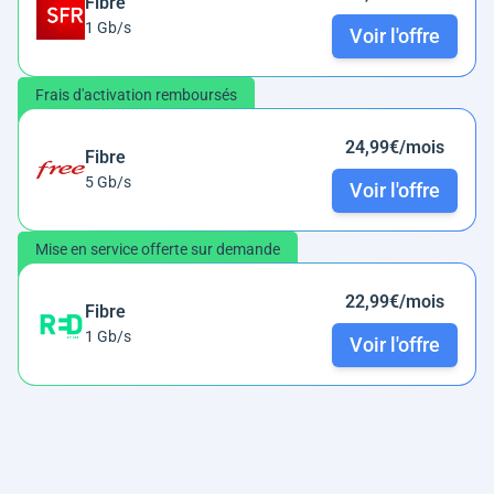
Fibre
1 Gb/s
Voir l'offre
Frais d'activation remboursés
24,99€/mois
Fibre
5 Gb/s
Voir l'offre
Mise en service offerte sur demande
22,99€/mois
Fibre
1 Gb/s
Voir l'offre