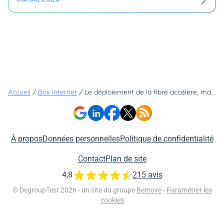
Accueil
/
Box internet
/
Le déploiement de la fibre accélère, mais patine dans les grandes villes
À propos
Données personnelles
Politique de confidentialité
Contact
Plan de site
4,8
215 avis
© DegroupTest 2026 - un site du groupe
Bemove
-
Paramétrer les
cookies