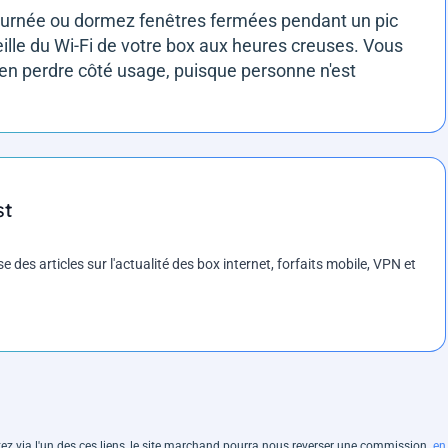
journée ou dormez fenêtres fermées pendant un pic
ille du Wi-Fi de votre box aux heures creuses. Vous
ien perdre côté usage, puisque personne n'est
st
es articles sur l'actualité des box internet, forfaits mobile, VPN et
hetez via l'un des ces liens, le site marchand pourra nous reverser une commission.
en