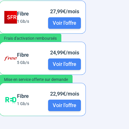
27,99€/mois
Fibre
1 Gb/s
Voir l'offre
Frais d'activation remboursés
24,99€/mois
Fibre
5 Gb/s
Voir l'offre
Mise en service offerte sur demande
22,99€/mois
Fibre
1 Gb/s
Voir l'offre