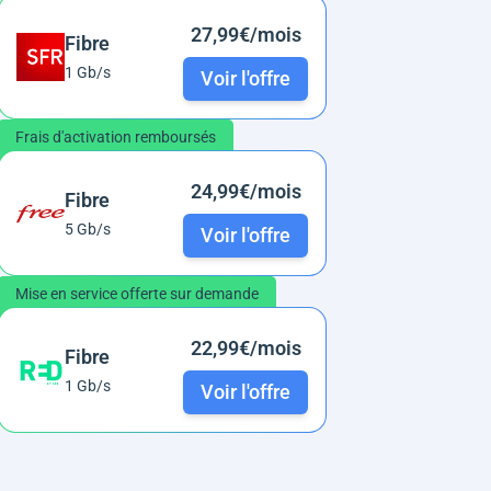
27,99€/mois
Fibre
1 Gb/s
Voir l'offre
Frais d'activation remboursés
24,99€/mois
Fibre
5 Gb/s
Voir l'offre
Mise en service offerte sur demande
22,99€/mois
Fibre
1 Gb/s
Voir l'offre