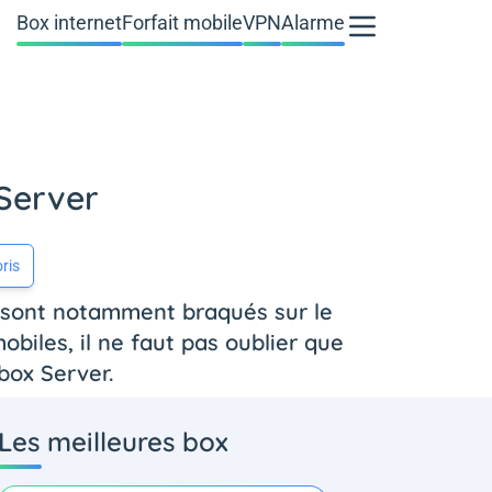
Box internet
Forfait mobile
VPN
Alarme
 Server
ris
se sont notamment braqués sur le
obiles, il ne faut pas oublier que
box Server.
Les meilleures box