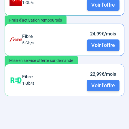
1 Gb/s
Voir l'offre
Frais d'activation remboursés
24,99€/mois
Fibre
5 Gb/s
Voir l'offre
Mise en service offerte sur demande
22,99€/mois
Fibre
1 Gb/s
Voir l'offre