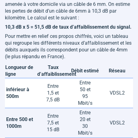
amenée à votre domicile via un câble de 6 mm. On estime
les pertes de débit d’un câble de 6mm à 10,3 dB par
kilomètre. Le calcul est le suivant :
10,3 dB x 5 = 51,5 dB de taux d’affaiblissement du signal.
Pour mettre en relief ces propos chiffrés, voici un tableau
qui regroupe les différents niveaux d’affaiblissement et les
débits auxquels ils correspondent pour un câble de 4mm
(le plus répandu en France).
Longueur de
Taux
Débit estimé
Réseau
ligne
d’affaiblissement
Entre
Entre
inférieur à
50 et
1,5 et
VDSL2
500m
95
7,5 dB
Mbit/s
Entre
Entre
Entre 500 et
20 et
7,5 et
VDSL2
1000m
30
15 dB
Mbit/s