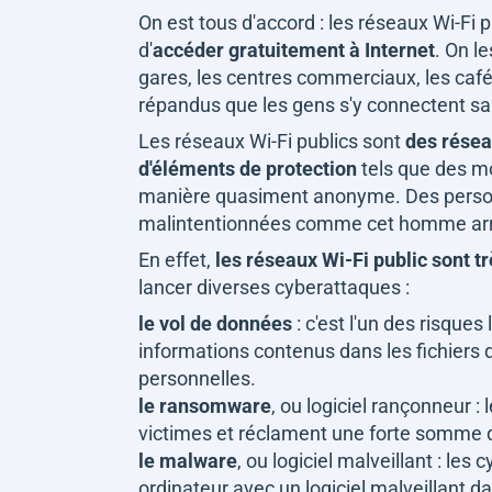
On est tous d'accord : les réseaux Wi-Fi 
d'
accéder gratuitement à Internet
. On l
gares, les centres commerciaux, les cafés
répandus que les gens s'y connectent sans
Les réseaux Wi-Fi publics sont
des réseau
d'éléments de protection
tels que des mo
manière quasiment anonyme. Des perso
malintentionnées comme cet homme arrê
En effet,
les réseaux Wi-Fi public sont tr
lancer diverses cyberattaques :
le vol de données
: c'est l'un des risques
informations contenus dans les fichiers
personnelles.
le ransomware
, ou logiciel rançonneur :
victimes et réclament une forte somme d
le malware
, ou logiciel malveillant : le
ordinateur avec un logiciel malveillant d