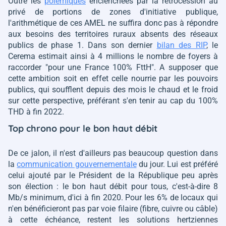
Outre les
polémiques
enclenchées par la rétrocession au
privé de portions de zones d'initiative publique,
l'arithmétique de ces AMEL ne suffira donc pas à répondre
aux besoins des territoires ruraux absents des réseaux
publics de phase 1. Dans son dernier
bilan des RIP
, le
Cerema estimait ainsi à 4 millions le nombre de foyers à
raccorder
"pour une France 100% FttH"
. A supposer que
cette ambition soit en effet celle nourrie par les pouvoirs
publics, qui soufflent depuis des mois le chaud et le froid
sur cette perspective, préférant s'en tenir au cap du 100%
THD à fin 2022.
Top chrono pour le bon haut débit
De ce jalon, il n'est d'ailleurs pas beaucoup question dans
la
communication gouvernementale
du jour. Lui est préféré
celui ajouté par le Président de la République peu après
son élection : le bon haut débit pour tous, c'est-à-dire 8
Mb/s minimum, d'ici à fin 2020. Pour les 6% de locaux qui
n'en bénéficieront pas par voie filaire (fibre, cuivre ou câble)
à cette échéance, restent les solutions hertziennes