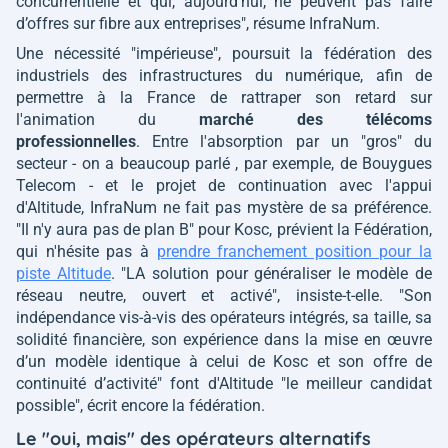
concurrentielle et qui, aujourd’hui, ne peuvent pas faire
d’offres sur fibre aux entreprises"
, résume InfraNum.
Une nécessité
"impérieuse"
, poursuit la fédération des
industriels des infrastructures du numérique, afin de
permettre à la France de rattraper son retard sur
l'animation du
marché des télécoms
professionnelles
. Entre l'absorption par un "gros" du
secteur - on a beaucoup parlé , par exemple, de Bouygues
Telecom - et le projet de continuation avec l'appui
d'Altitude, InfraNum ne fait pas mystère de sa préférence.
"Il n'y aura pas de plan B"
pour Kosc, prévient la Fédération,
qui n'hésite pas à
prendre franchement position pour la
piste Altitude
.
"LA solution pour généraliser le modèle de
réseau neutre, ouvert et activé"
, insiste-t-elle.
"Son
indépendance vis-à-vis des opérateurs intégrés, sa taille, sa
solidité financière, son expérience dans la mise en œuvre
d’un modèle identique à celui de Kosc et son offre de
continuité d’activité"
font d'Altitude
"le meilleur candidat
possible"
, écrit encore la fédération.
Le "oui, mais" des opérateurs alternatifs