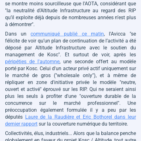
se montre moins sourcilleuse que l'AOTA, considérant que
"la neutralité d’Altitude Infrastructure au regard des RIP
qu’il exploite déjà depuis de nombreuses années n’est plus
à démontrer"
.
Dans un
communiqué publié ce matin
, l'Avicca
"se
félicite de voir
qu’un plan de continuation de l’activité a été
déposé par Altitude Infrastructure
avec le soutien du
management de Kosc"
. Et surtout de voir, après les
péripéties de l'automne
, une seconde offert au modèle
porté par Kosc. Celui d'un acteur privé actif uniquement sur
le marché de gros ("wholesale only"), et à même de
répliquer en zone d'initiative privée le modèle
"neutre,
ouvert et activé"
éprouvé sur les RIP. Qui ne seraient ainsi
plus les seuls à profiter d'une
"ouverture durable de la
concurrence sur le marché professionnel"
. Une
préoccupation également formulée il y a peu par les
députés
Laure de la Raudière et Eric Bothorel dans leur
dernier rapport
sur la couverture numérique du territoire.
Collectivités, élus, industriels... Alors que la balance penche
globalement en faveur du projet Kosc / Altitude, tout autre