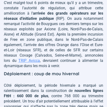
C’est malgré tout 6 points de mieux qu’il y a un trimestre,
constate l’autorité de régulation, qui attribue cette
amélioration à l’
arrivée des grands opérateurs sur les
réseaux d'initiative publique
(RIP). On aura notamment
remarqué l’activité de Bouygues ces derniers temps sur les
réseaux exploités par Axione (Loire, Nord-Pas-de-Calais,
Aisne) et Altitude (Grand Est). Après la première incursion
de Free en zone publique, dans le Nord-Pas-de-Calais
également, l’arrivée des offres Orange dans l’Oise et Eure-
et-Loir (réseaux SFR), et de celles de SFR sur certains
réseaux Covage (Calvados, Seine-et-Marne), annoncées
lors du
TRIP Avicca
, devraient continuer à alimenter la
dynamique dans les mois à venir.
Déploiement : coup de mou hivernal
Côté déploiement, la période hivernale a marqué un
ralentissement dans la construction de
nouvelles lignes
FttH : 660 000 de plus
, contre 768 000 au trimestre
précédent. Un trou d’air potentiellement attribuable à l’effet
saisonnier, qui n'affecte pas la zone très dense mais se