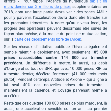
efforts »
. Pour rappel, l’Agence du numérique
tablait en
mars dernier sur 3 millions de prises
supplémentaires en
2018, dont une large partie devra venir des zones AMII :
pour y parvenir, l’accélération devra donc être franche sur
les prochains trimestres. A noter qu'au niveau local, les
progrès des opérateurs peuvent désormais être suivis de
façon plus précise, à la maille du point de mutualisation,
sur la
carte des déploiements fibre de l'Arcep
.
Sur les réseaux d’initiative publique, l’hiver a également
semblé ralentir le déploiement, avec seulement
105 000
prises raccordables contre 144 000 au trimestre
précédent
. Un différentiel à mettre, là aussi, au débit
d’Orange et surtout de SFR, qui avec 10 000 prises RIP au
trimestre dernier, décélère fortement (41 000 trois mois
plutôt). Pendant ce temps, Altitude et Axione – qui aligne à
lui seul 40% des nouvelles prises du trimestre -
maintenaient la cadence, et Covage parvenait même à
accélérer.
Reste que ces quelque 100 000 prises de plus marquent, là
aussi, une accélération sensible sur un an : au premier