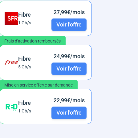
27,99€/mois
Fibre
1 Gb/s
Voir l'offre
Frais d'activation remboursés
24,99€/mois
Fibre
5 Gb/s
Voir l'offre
Mise en service offerte sur demande
22,99€/mois
Fibre
1 Gb/s
Voir l'offre