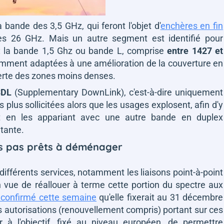
 bande des 3,5 GHz, qui feront l'objet d'
enchères en fin
des 26 GHz. Mais un autre segment est identifié pour
: la bande 1,5 Ghz ou bande L, comprise
entre 1427 et
mment adaptées à une amélioration de la couverture en
serte des zones moins denses.
SDL
(Supplementary DownLink), c'est-à-dire uniquement
s plus sollicitées alors que les usages explosent, afin d'y
ut en les appariant avec une autre bande en duplex
tante.
is pas prêts à déménager
différents services, notamment les liaisons point-à-point
En vue de réallouer à terme cette portion du spectre aux
 confirmé cette semaine
qu'elle fixerait au 31 décembre
 autorisations (renouvellement compris) portant sur ces
 à l'objectif, fixé au niveau européen, de permettre