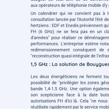
aux opérateurs de téléphonie mobile d'y
Un calendrier qui ne convient pas à 
consultation lancée par l'Autorité l'été 
hertziens : EDF et Enedis préviennent qu
FH (6 GHz) ne se fera pas en un claq
d'années"
pour réaliser ce déménage
performances. L'entreprise estime not
redimensionnement conséquent de s
"reconstruction quasi-intégrale de l’infra
1,5 GHz : La solution de Bouygues 
Les deux énergéticiens ne ferment tou
possibilité de
"privilégier les zones gé
bande 1,4-1,5 GHz. Une option égalem
son scepticisme face à la date butoi
autorisations FH d'ici là. Cela
"ne nous 
réutilisée rapidement par le service mobi